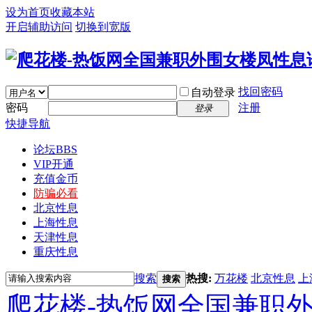
设为首页
收藏本站
开启辅助访问
切换到宽版
找回密码
自动登录
密码
注册
登录
快捷导航
论坛
BBS
VIP开通
充值金币
防骗必看
北京性息
上海性息
天津性息
重庆性息
搜索
热搜:
万花楼
北京性息
上
搜索
爬花楼-热饭网全国兼职