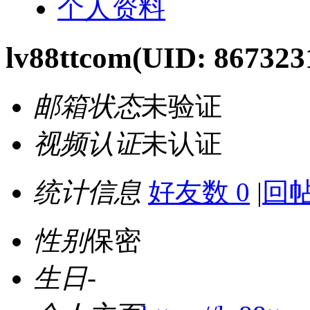
个人资料
lv88ttcom
(UID: 867323
邮箱状态
未验证
视频认证
未认证
统计信息
好友数 0
|
回帖
性别
保密
生日
-