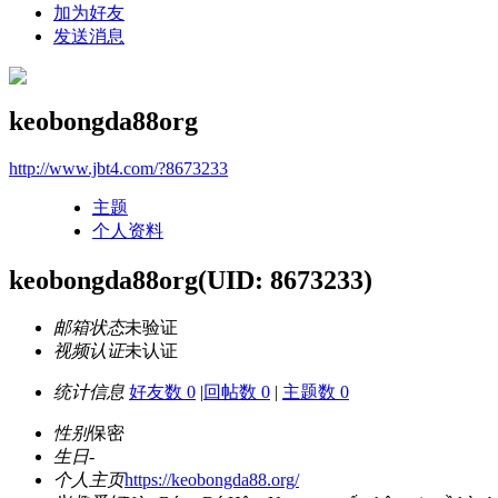
加为好友
发送消息
keobongda88org
http://www.jbt4.com/?8673233
主题
个人资料
keobongda88org
(UID: 8673233)
邮箱状态
未验证
视频认证
未认证
统计信息
好友数 0
|
回帖数 0
|
主题数 0
性别
保密
生日
-
个人主页
https://keobongda88.org/