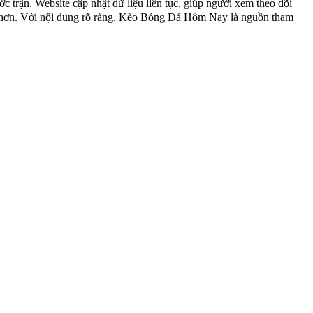
 trận. Website cập nhật dữ liệu liên tục, giúp người xem theo dõi
quả hơn. Với nội dung rõ ràng, Kèo Bóng Đá Hôm Nay là nguồn tham