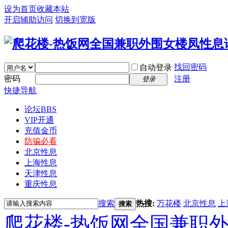
设为首页
收藏本站
开启辅助访问
切换到宽版
找回密码
自动登录
密码
注册
登录
快捷导航
论坛
BBS
VIP开通
充值金币
防骗必看
北京性息
上海性息
天津性息
重庆性息
搜索
热搜:
万花楼
北京性息
上
搜索
爬花楼-热饭网全国兼职