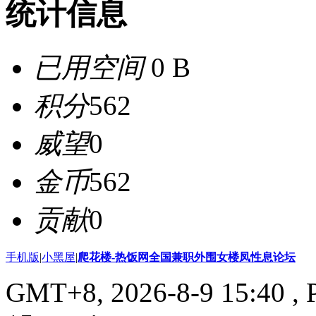
统计信息
已用空间
0 B
积分
562
威望
0
金币
562
贡献
0
手机版
|
小黑屋
|
爬花楼-热饭网全国兼职外围女楼凤性息论坛
GMT+8, 2026-8-9 15:40
, 