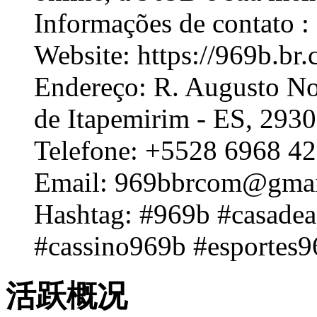
Informações de contato :
Website: https://969b.br
Endereço: R. Augusto No
de Itapemirim - ES, 2930
Telefone: +5528 6968 4
Email: 969bbrcom@gma
Hashtag: #969b #casadea
#cassino969b #esportes
活跃概况