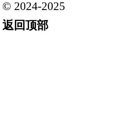
© 2024-2025
返回顶部