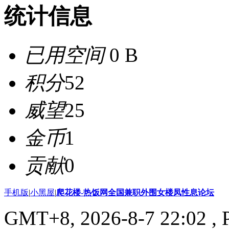
统计信息
已用空间
0 B
积分
52
威望
25
金币
1
贡献
0
手机版
|
小黑屋
|
爬花楼-热饭网全国兼职外围女楼凤性息论坛
GMT+8, 2026-8-7 22:02
, 