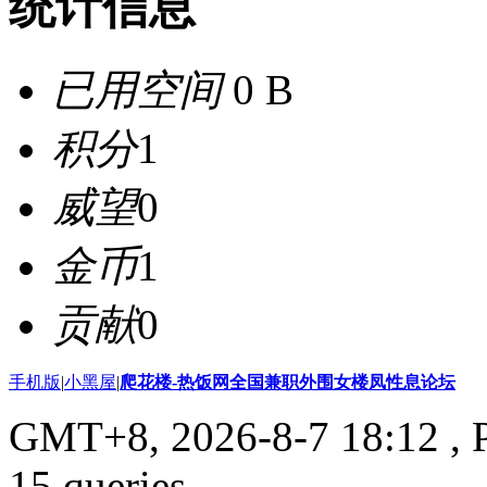
统计信息
已用空间
0 B
积分
1
威望
0
金币
1
贡献
0
手机版
|
小黑屋
|
爬花楼-热饭网全国兼职外围女楼凤性息论坛
GMT+8, 2026-8-7 18:12
, 
15 queries .