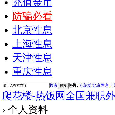
充值金币
防骗必看
北京性息
上海性息
天津性息
重庆性息
搜索
热搜:
万花楼
北京性息
上
搜索
爬花楼-热饭网全国兼职
›
个人资料