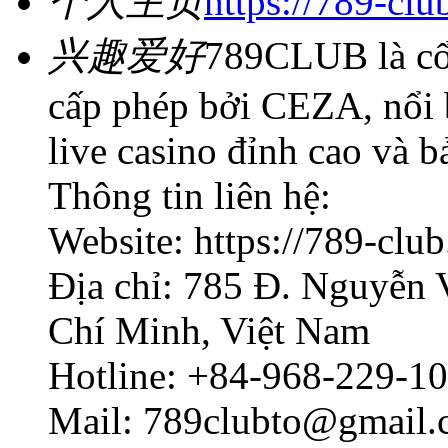
个人主页
https://789-club
兴趣爱好
789CLUB là cổ
cấp phép bởi CEZA, nổi 
live casino đỉnh cao và b
Thông tin liên hệ:
Website: https://789-club
Địa chỉ: 785 Đ. Nguyễn
Chí Minh, Việt Nam
Hotline: +84-968-229-1
Mail: 789clubto@gmail