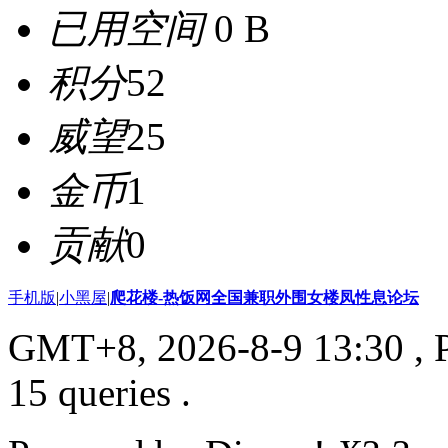
已用空间
0 B
积分
52
威望
25
金币
1
贡献
0
手机版
|
小黑屋
|
爬花楼-热饭网全国兼职外围女楼凤性息论坛
GMT+8, 2026-8-9 13:30
, 
15 queries .