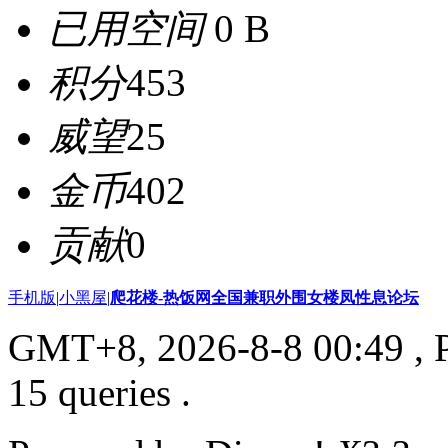
已用空间
0 B
积分
453
威望
25
金币
402
贡献
0
手机版
|
小黑屋
|
爬花楼-热饭网全国兼职外围女楼凤性息论坛
GMT+8, 2026-8-8 00:49
, 
15 queries .