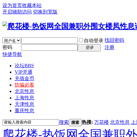
设为首页
收藏本站
开启辅助访问
切换到宽版
找回密码
自动登录
密码
注册
登录
快捷导航
论坛
BBS
VIP开通
充值金币
防骗必看
北京性息
上海性息
天津性息
重庆性息
搜索
热搜:
万花楼
北京性息
上
搜索
爬花楼-热饭网全国兼职