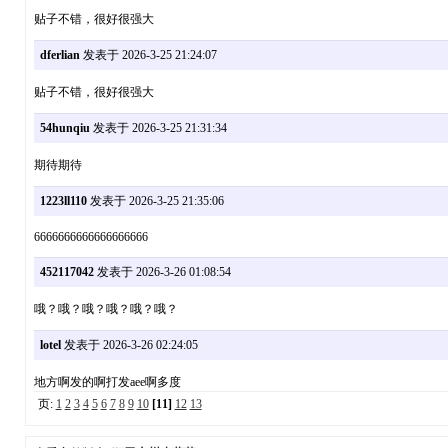
贴子不错，很好很强大
dferlian
发表于 2026-3-25 21:24:07
贴子不错，很好很强大
54hunqiu
发表于 2026-3-25 21:31:34
期待期待
1223ll110
发表于 2026-3-25 21:35:06
6666666666666666666
452117042
发表于 2026-3-26 01:08:54
哦？哦？哦？哦？哦？哦？
lotel
发表于 2026-3-26 02:24:05
地方啊发的啊打发aee啊多度
页:
1
2
3
4
5
6
7
8
9
10
[11]
12
13