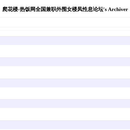
爬花楼-热饭网全国兼职外围女楼凤性息论坛's Archiver