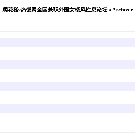
爬花楼-热饭网全国兼职外围女楼凤性息论坛's Archiver