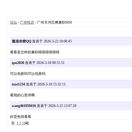
论坛
›
广州性息
› 广州天河巨爽兼职MM
速冻水饺QQ
发表于 2026-3-22 10:08:45
看看是怎样的兼职嘻嘻嘻嘻嘻嘻
qaz2020
发表于 2026-3-18 09:31:51
可以包夜吗可以包夜吗
ture1234
发表于 2026-3-18 15:32:13
看我的心里痒啊
wang461050416
发表于 2026-3-23 13:07:28
好货色得看看
页:
1
2
3
[4]