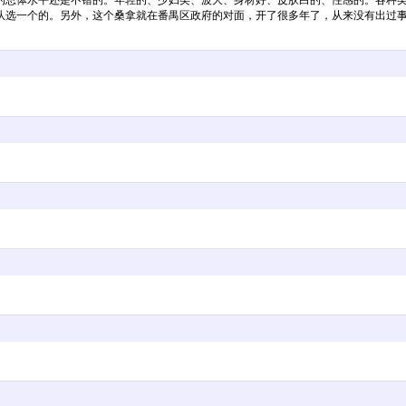
的总体水平还是不错的。年轻的、少妇类、波大、身材好、皮肤白的、性感的。各种
队选一个的。另外，这个桑拿就在番禺区政府的对面，开了很多年了，从来没有出过