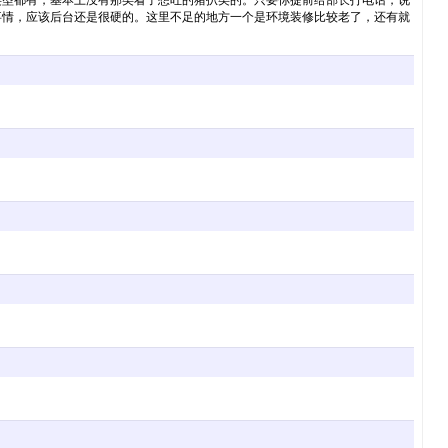
类型都有，基本上没有那类看了想吐的猪扒类的。只要你提前给部长打电话，说
事情，应该后台还是很硬的。这里不足的地方一个是环境装修比较老了，还有就