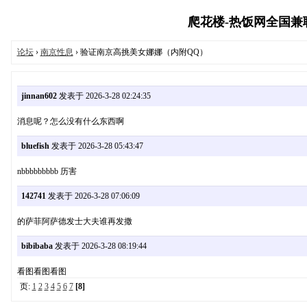
爬花楼-热饭网全国兼职外
论坛
›
南京性息
› 验证南京高挑美女娜娜（内附QQ）
jinnan602
发表于 2026-3-28 02:24:35
消息呢？怎么没有什么东西啊
bluefish
发表于 2026-3-28 05:43:47
nbbbbbbbbb 历害
142741
发表于 2026-3-28 07:06:09
的萨菲阿萨德发士大夫谁再发撒
bibibaba
发表于 2026-3-28 08:19:44
看图看图看图
页:
1
2
3
4
5
6
7
[8]