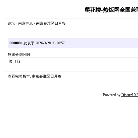
爬花楼-热饭网全国兼职外
论坛
›
南京性息
› 南京秦淮区日月谷
000000a
发表于 2026-3-28 03:26:57
感谢分享啊啊
页:
1
[2]
查看完整版本:
南京秦淮区日月谷
Powered by
Discuz! X3