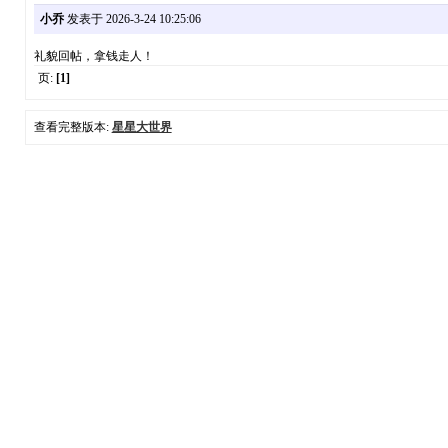
小乔
发表于 2026-3-24 10:25:06
礼貌回帖，拿钱走人！
页:
[1]
查看完整版本:
星星大世界