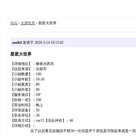
论坛
›
太原性息
› 星星大世界
aaahd
发表于 2026-3-14 16:15:02
星星大世界
【详细地址】：柳巷水西关
【信息来源】：出租车
【小姐数量】：100
【小姐年龄】：18-30
【小姐素质】：80
【小姐外形】：90
【服务项目】：DP
【价格一览】：100
【营业时间】：晚上
【环境设备】：50
【安全评估】：30
【联系方式】：var15【综合评价】：40
【详细介绍】：
去了以后看见设施还不错50一次但是开个房也是50加起来就是一百,小姐进了