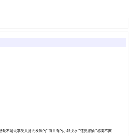
不是去享受只是去发泄的``而且有的小姐没水``还要擦油``感觉不爽