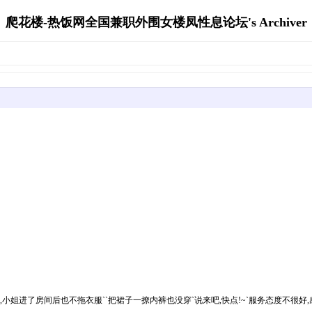
爬花楼-热饭网全国兼职外围女楼凤性息论坛's Archiver
房间后也不拖衣服``把裙子一撩内裤也没穿`说来吧,快点!~`服务态度不很好,感觉