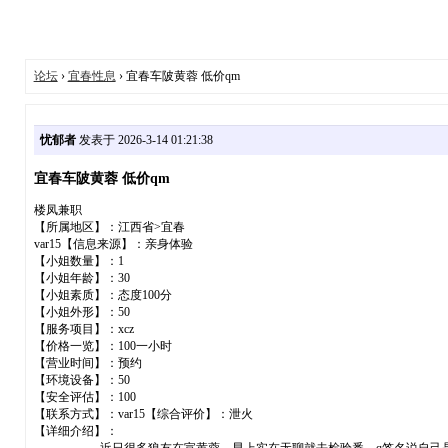
论坛
›
宜春性息
› 宜春车陂黄蓉 低价qm
忧郁者
发表于 2026-3-14 01:21:38
宜春车陂黄蓉 低价qm
楼凤兼职
【所属地区】：江西省>宜春
var15【信息来源】：亲身体验
【小姐数量】：1
【小姐年龄】：30
【小姐素质】：态度100分
【小姐外形】：50
【服务项目】：xcz
【价格一览】：100一小时
【营业时间】：预约
【环境设备】：50
【安全评估】：100
【联系方式】：var15【综合评价】：泄火
【详细介绍】：