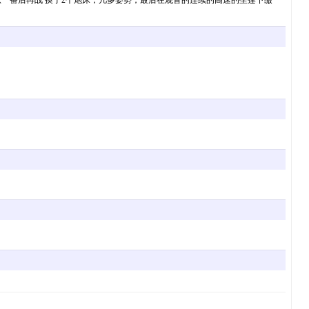
后再战 换了2个炮床，几多姿势，最后在观音的连续的高速的坐莲下缴