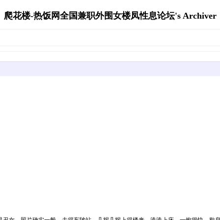
爬花楼-热饭网全国兼职外围女楼凤性息论坛's Archiver