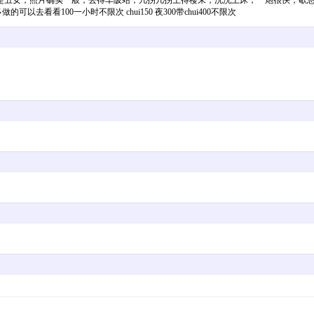
照片确实一般，去得车陂站，几拐几拐上得楼来，洗洗上床，一炮很快，歇息一番
看看100一小时不限次 chui150 夜300带chui400不限次