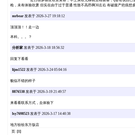
近日很多狼友在宣黄蓉，早上实在无聊就去检验番，q签名说自己是丑女，
枪，未有体验吹萧 但实在由于过于普通 性致不高昂啊30左右 有破腹产疤痕想多做的可以去
mrbear
发表于 2026-3-27 19:18:12
顶顶顶！！走一边
本科。。。？
分析家
发表于 2026-3-18 18:56:32
回复下看看
lijm1522
发表于 2026-3-24 05:04:16
貌似不错的样子
8876538
发表于 2026-3-19 21:49:57
来看看联系方式，去体验下
lxy7698523
发表于 2026-3-17 14:40:38
地方纷纷东方饭店
页:
[1]