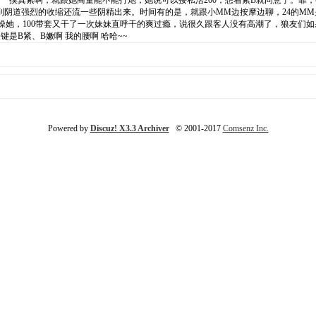
，一摸真紧啊，就跟她商量能不能打炮，她说可以接私活200，想着紧B就同意了。靠
到阴道强烈的收缩还流一些阴精出来。时间有的是，就跟小MM边按摩边聊，24的M
操她，100带套又干了一次妹妹直呼干的爽过瘾，说很久跟客人没有高潮了，狼友们如
键是B紧、B嫩啊 我的腰啊 哈哈~~
Powered by
Discuz! X3.3 Archiver
© 2001-2017
Comsenz Inc.