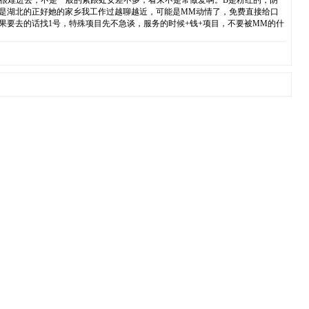
，很难进去，不是一般的紧跟处女差不多，看来不是常做爱啊。B是粉红的，阴
M是湖北的正好她的家乡我工作过越聊越近，可能是MM动情了，免费直接给口
果要去的话找1号，特殊项目先不急谈，服务的时候+钱+项目，不要被MM的什