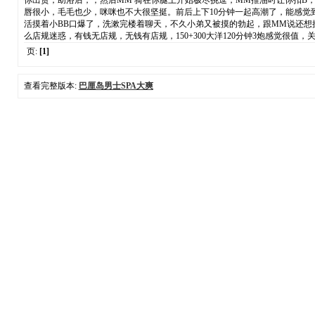
你出货；助浴后，；然后MM 骑在你腿上开始极尽挑逗，MM推油时让你扣B
唇很小，毛毛也少，咪咪也不大很坚挺。前后上下10分钟一起高潮了，能感觉
活摸着小BB口爆了，洗漱完楼着聊天，不久小弟又被摸的勃起，跟MM说还想
么店规迷惑，有钱无店规，无钱有店规，150+300大洋120分钟3炮感觉很值，关
页:
[1]
查看完整版本:
巴厘岛男士SPA大爽