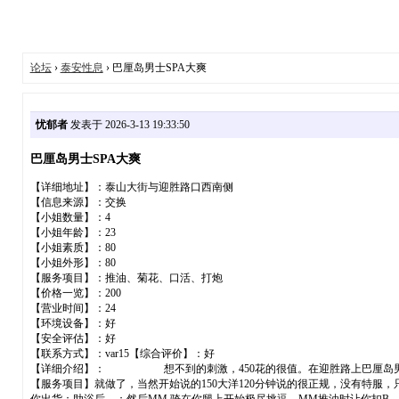
论坛
›
泰安性息
› 巴厘岛男士SPA大爽
忧郁者
发表于 2026-3-13 19:33:50
巴厘岛男士SPA大爽
【详细地址】：泰山大街与迎胜路口西南侧
【信息来源】：交换
【小姐数量】：4
【小姐年龄】：23
【小姐素质】：80
【小姐外形】：80
【服务项目】：推油、菊花、口活、打炮
【价格一览】：200
【营业时间】：24
【环境设备】：好
【安全评估】：好
【联系方式】：var15【综合评价】：好
【详细介绍】： 想不到的刺激，450花的很值。在迎胜路上巴厘岛男士香
【服务项目】就做了，当然开始说的150大洋120分钟说的很正规，没有特