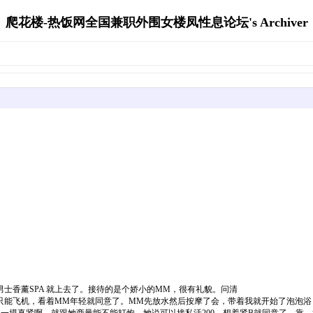
爬花楼-热饭网全国兼职外围女楼凤性息论坛's Archiver
薰SPA 就上去了。接待的是个娇小的MM，很有礼貌。问清
服，只能飞机，看着MM年轻就同意了。MM先放水然后按摩了会，带着我就开始了泡泡