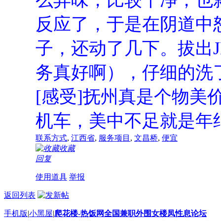
反应了，于是在阴道中
子，还动了几下。拔出
务真好啊），仔细的洗
[感受]抚州真是个物美
机车，美中不足就是年
联系方式
,
江西省
,
服务项目
,
文昌桥
,
便宜
收藏
回复
使用道具
举报
返回列表
手机版
|
小黑屋
|
爬花楼-热饭网全国兼职外围女楼凤性息论坛