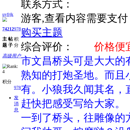
联系方式：
uyfrjk
游客,查看内容需要支
74
212
978
购买主题
主
帖
积
综合评价：
价格便
题
子
分
高级用户
市文昌桥头可是大大的
熟知的打炮圣地。而且
积分
有。小狼我久闻其名，
978
发
赶快把感受写给大家。
消
息
一到了桥头，往雕像的