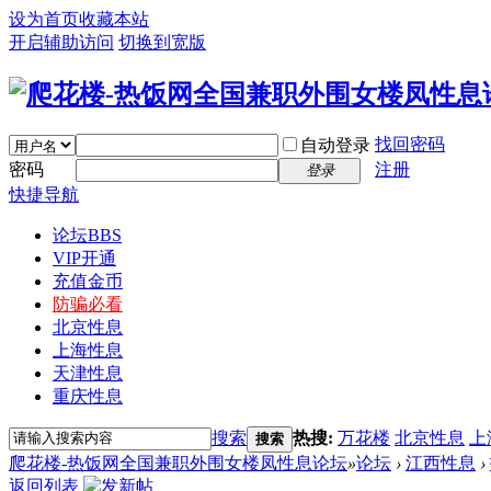
设为首页
收藏本站
开启辅助访问
切换到宽版
找回密码
自动登录
密码
注册
登录
快捷导航
论坛
BBS
VIP开通
充值金币
防骗必看
北京性息
上海性息
天津性息
重庆性息
搜索
热搜:
万花楼
北京性息
上
搜索
爬花楼-热饭网全国兼职外围女楼凤性息论坛
»
论坛
›
江西性息
›
返回列表