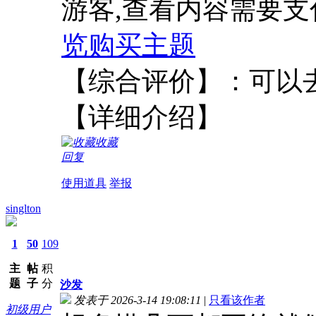
游客,查看内容需要
览
购买主题
【综合评价
【详细介绍】
收藏
回复
使用道具
举报
singlton
1
50
109
主
帖
积
题
子
分
沙发
发表于 2026-3-14 19:08:11
|
只看该作者
初级用户