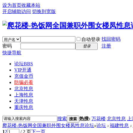
设为首页
收藏本站
开启辅助访问
切换到宽版
找回密码
自动登录
密码
注册
登录
快捷导航
论坛
BBS
VIP开通
充值金币
防骗必看
北京性息
上海性息
天津性息
重庆性息
搜索
热搜:
万花楼
北京性息
上
搜索
爬花楼-热饭网全国兼职外围女楼凤性息论坛
»
论坛
›
福建性息
›
1
2
/ 2 页
下一页