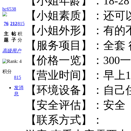
【小姐年龄】：18
hc6538
【小姐素质】：
76
212
815
【小姐外形】：
主
帖
积
题
子
分
【服务项目】：全
高级用户
【价格一览】：3
积分
【营业时间】：早
815
【环境设备】：
发消
息
【安全评估】：
【联系方式】：