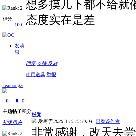
想多摸几下都不给就
态度实在是差
积分
109
发消
息
回复
支持
反对
使用道具
举报
keaihongzi
0
0
0
主题
帖子
积分
板凳
发表于 2026-3-15 15:30:04
|
只看该作者
初级用户
非常感谢，改天去尝