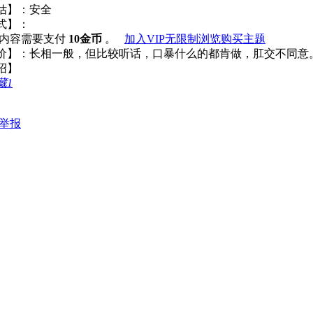
评估】：安全
式】：
看内容需要支付
10金币
。
加入VIP无限制浏览
购买主题
评价】：长相一般，但比较听话，口暴什么的都肯
绍】
藏
1
举报