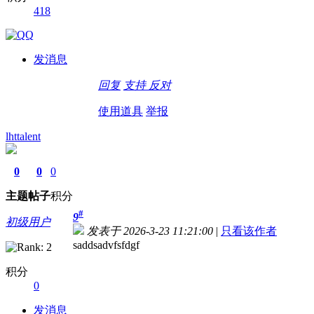
418
发消息
回复
支持
反对
使用道具
举报
lhttalent
0
0
0
主题
帖子
积分
#
9
初级用户
发表于 2026-3-23 11:21:00
|
只看该作者
saddsadvfsfdgf
积分
0
发消息