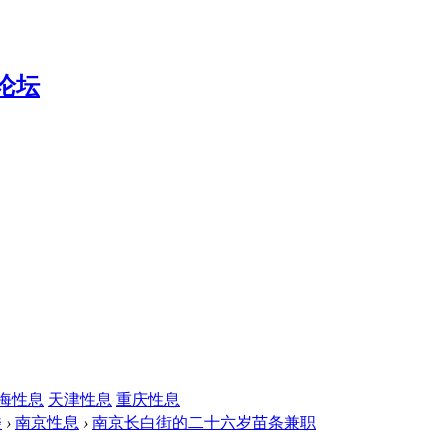
海性息
天津性息
重庆性息
楼
›
南京性息
›
南京长白街的二十六岁苗条兼职