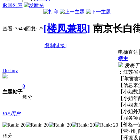
返回列表
[楼凤兼职]
南京长白
查看:
3545
|
回复:
25
[复制链接]
电梯直达
楼主
发表于 20
Destiny
：江苏
【详细
【信息
0
主题
帖子
【小姐
积分
【小姐
【小姐
【小姐
VIP用户
【服务
【价格一
【营业
积分
【环境