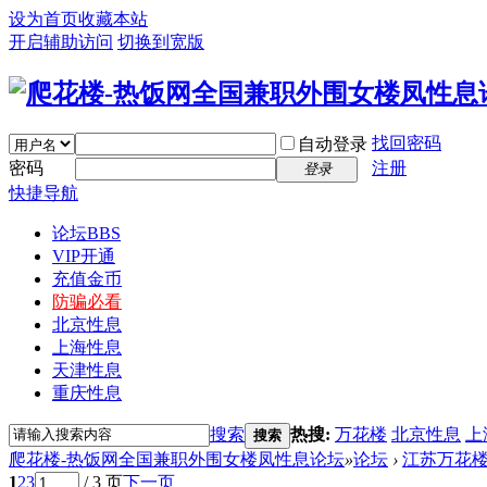
设为首页
收藏本站
开启辅助访问
切换到宽版
找回密码
自动登录
密码
注册
登录
快捷导航
论坛
BBS
VIP开通
充值金币
防骗必看
北京性息
上海性息
天津性息
重庆性息
搜索
热搜:
万花楼
北京性息
上
搜索
爬花楼-热饭网全国兼职外围女楼凤性息论坛
»
论坛
›
江苏万花
1
2
3
/ 3 页
下一页