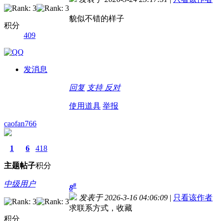
貌似不错的样子
积分
409
发消息
回复
支持
反对
使用道具
举报
caofan766
1
6
418
主题
帖子
积分
中级用户
#
8
发表于 2026-3-16 04:06:09
|
只看该作者
求联系方式，收藏
积分