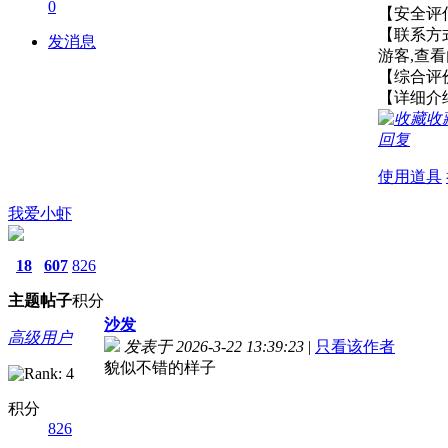
0
【安全
【联系方
发消息
游客,查
【综合
【详细介
收
回复
使用道具
我爱小虾
18
607
826
主题
帖子
积分
沙发
高级用户
发表于 2026-3-22 13:39:23
|
只看该作者
貌似不错的样子
积分
826