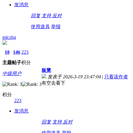
发消息
回复
支持
反对
使用道具
举报
mlczhg
10
146
223
主题
帖子
积分
板凳
中级用户
发表于 2026-3-19 23:47:04
|
只看该作者
有空去看下
积分
223
发消息
回复
支持
反对
使用道具
举报