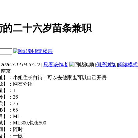
街的二十六岁苗条兼职
26-3-14 04:57:22
|
只看该作者
|
倒序浏览
|
阅读模式
省>南京
地址】：小姐住长白街，可以去他家也可以自己开房
来源】：网友介绍
数量】：1
年龄】：26
素质】：75
外形】：65
项目】：ML
览】：ML300,包夜500
时间】：随时
设备】：一般