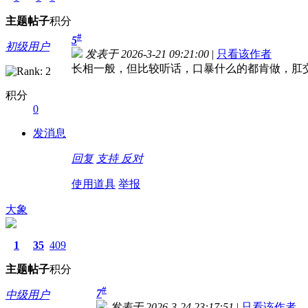
主题
帖子
积分
#
5
初级用户
发表于 2026-3-21 09:21:00
|
只看该作者
长相一般，但比较听话，口暴什么的都肯做，肛
积分
0
发消息
回复
支持
反对
使用道具
举报
大象
1
35
409
主题
帖子
积分
#
7
中级用户
发表于 2026-3-24 23:17:51
|
只看该作者