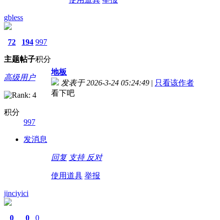
gbless
72
194
997
主题
帖子
积分
地板
高级用户
发表于 2026-3-24 05:24:49
|
只看该作者
看下吧
积分
997
发消息
回复
支持
反对
使用道具
举报
jinciyici
0
0
0