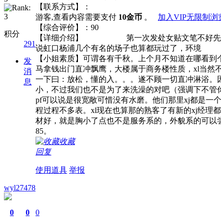
【联系方式】：
游客,查看内容需要支付
10金币
。
加入VIP无限制浏
【综合评价】：90
积分
【详细介绍】 第一次发处女贴文笔不好先请谅解
291
说虹口杨浦几个有名的场子也算都玩过了，环境
【小姐素质】可谓各有千秋。上个月不知道在哪看到个
发
马拿钱出门直冲飘鹰，大楼属于商务楼性质，xl当然
消
一下曰：放松，懂的入。。。遂不顾一切直冲淋浴。
息
小，不过我们也不是为了来洗澡的对吧（强调下不管你
pf可以说是很宽敞可惜没有水磨。他们那里xj都是一
程过程不多表。xl现在也算那的熟客了有新的xj经理都会
材好，就是胸小了点也不是服务系的，外貌系的可以尝
85。
收藏
回复
使用道具
举报
wyl27478
0
0
0