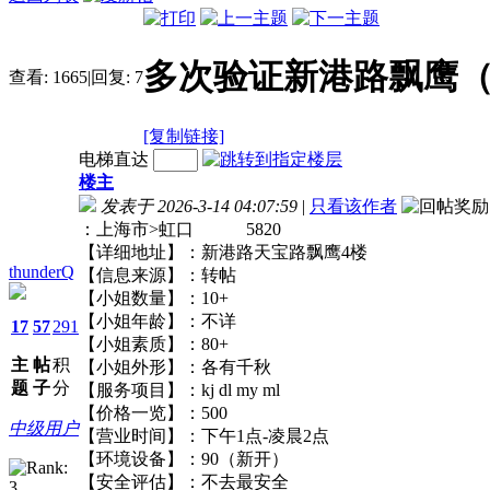
多次验证新港路飘鹰（
查看:
1665
|
回复:
7
[复制链接]
电梯直达
楼主
发表于 2026-3-14 04:07:59
|
只看该作者
：上海市>虹口 5820
【详细地址】：新港路天宝路飘鹰4楼
thunderQ
【信息来源】：转帖
【小姐数量】：10+
【小姐年龄】：不详
17
57
291
【小姐素质】：80+
主
帖
积
【小姐外形】：各有千秋
题
子
分
【服务项目】：kj dl my ml
【价格一览】：500
中级用户
【营业时间】：下午1点-凌晨2点
【环境设备】：90（新开）
【安全评估】：不去最安全