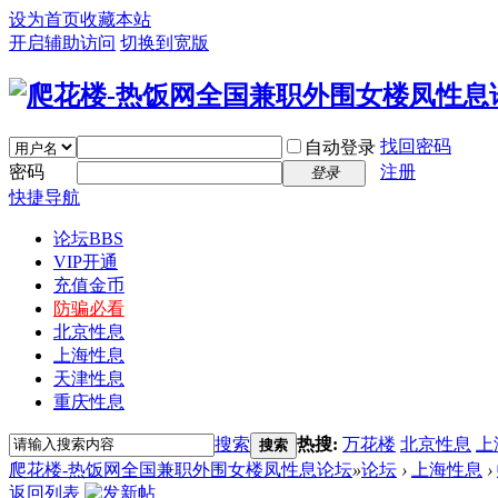
设为首页
收藏本站
开启辅助访问
切换到宽版
找回密码
自动登录
密码
注册
登录
快捷导航
论坛
BBS
VIP开通
充值金币
防骗必看
北京性息
上海性息
天津性息
重庆性息
搜索
热搜:
万花楼
北京性息
上
搜索
爬花楼-热饭网全国兼职外围女楼凤性息论坛
»
论坛
›
上海性息
›
返回列表