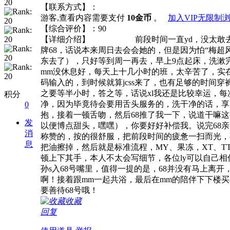
【联系方式】：
游客,查看内容需要支付
10金币
。
加入VIP无限制
【综合评价】：90
【详细介绍】 前段时间一直yd，没太敢去比较
牌68，话说本来周日去会会她的，但是因为怕“梅
东去了），只好等到周一再去，早上9点起床，洗漱完
mm没休息好，每天上十几小时的班，太辛苦了，实
码输入的，到时候就算jcss来了，也有足够的时间穿
之要等半小时，答之等，话说xl我还是比较幸运，每
积分
净，因为毕竟待会要用舌头服务的，洗干净的话，享
0
抱，接着一顿舌吻，然后68推了我一下，说道干嘛
发
以便博点甜头，嘿嘿），你要好好补偿我。说完68亲
消
称赞的，按的很舒服，把前段时间的疲惫一扫而光，
息
把油擦掉，然后就是标准流程，MY、果冻，XT、TT
顿上下其手，本人不太会写细节，各位ly可以自己
孙s入68号嘴里，值得一提的是，68并没有马上离
啊！接着跟mm一起共浴，最后在mm的陪伴下下楼买单，
要善待68号哦！
收藏
回复