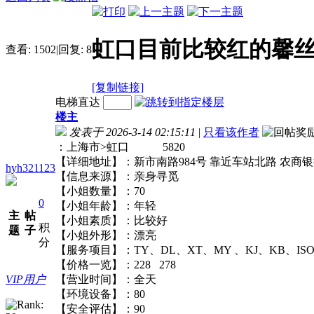
虹口目前比较红的馨
查看:
1502
|
回复:
8
[复制链接]
电梯直达
楼主
发表于 2026-3-14 02:15:11
|
只看该作者
：上海市>虹口 5820
【详细地址】：新市南路984号 靠近车站北路 
hyh321123
【信息来源】：亲身寻觅
【小姐数量】：70
0
【小姐年龄】：年轻
主
帖
【小姐素质】：比较好
积
题
子
【小姐外形】：漂亮
分
【服务项目】：TY、DL、XT、MY 、KJ、KB
【价格一览】：228 278
VIP用户
【营业时间】：全天
【环境设备】：80
【安全评估】：90