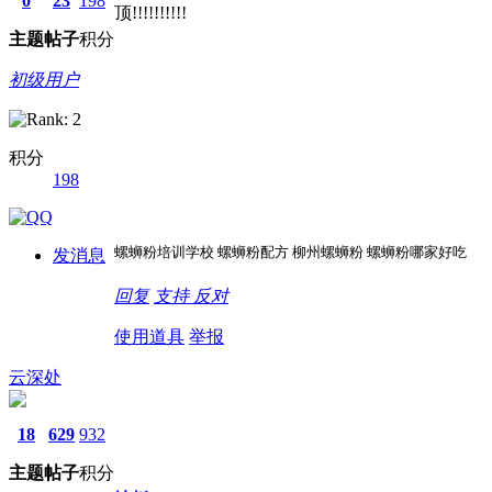
0
23
198
顶!!!!!!!!!!
主题
帖子
积分
初级用户
积分
198
螺蛳粉培训学校 螺蛳粉配方 柳州螺蛳粉 螺蛳粉哪家好吃
发消息
回复
支持
反对
使用道具
举报
云深处
18
629
932
主题
帖子
积分