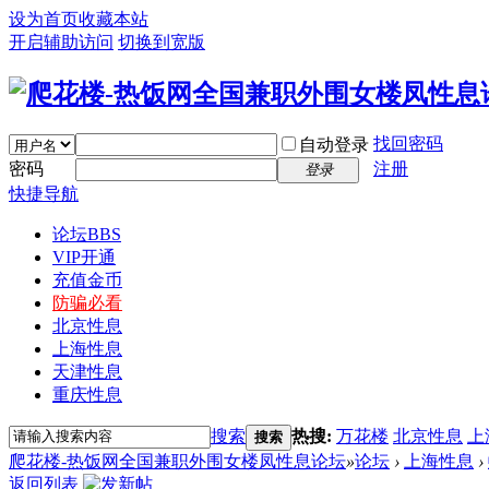
设为首页
收藏本站
开启辅助访问
切换到宽版
找回密码
自动登录
密码
注册
登录
快捷导航
论坛
BBS
VIP开通
充值金币
防骗必看
北京性息
上海性息
天津性息
重庆性息
搜索
热搜:
万花楼
北京性息
上
搜索
爬花楼-热饭网全国兼职外围女楼凤性息论坛
»
论坛
›
上海性息
›
返回列表