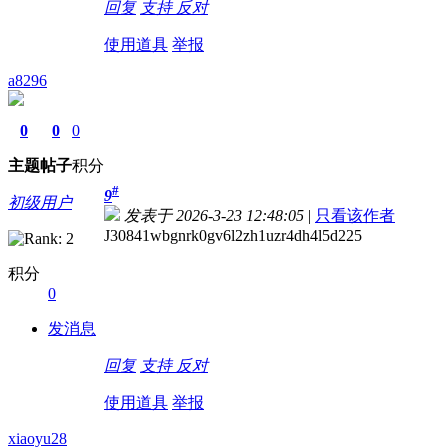
回复
支持
反对
使用道具
举报
a8296
0
0
0
主题
帖子
积分
#
9
初级用户
发表于 2026-3-23 12:48:05
|
只看该作者
J30841wbgnrk0gv6l2zh1uzr4dh4l5d225
积分
0
发消息
回复
支持
反对
使用道具
举报
xiaoyu28