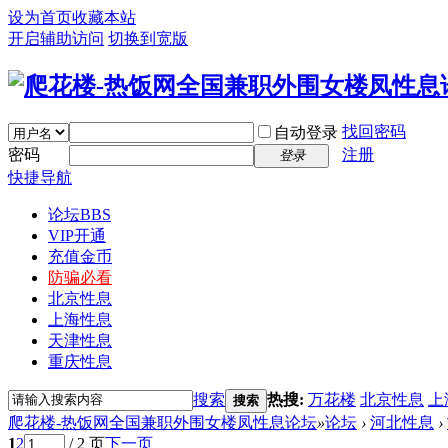
设为首页
收藏本站
开启辅助访问
切换到宽版
找回密码
自动登录
密码
注册
登录
快捷导航
论坛
BBS
VIP开通
充值金币
防骗必看
北京性息
上海性息
天津性息
重庆性息
搜索
热搜:
万花楼
北京性息
上
搜索
爬花楼-热饭网全国兼职外围女楼凤性息论坛
»
论坛
›
河北性息
›
1
2
/ 2 页
下一页