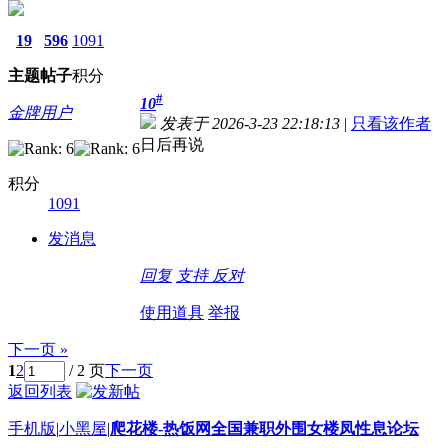
19
596
1091
主题
帖子
积分
#
10
金牌用户
发表于 2026-3-23 22:18:13
|
只看该作者
日后再说
积分
1091
发消息
回复
支持
反对
使用道具
举报
下一页 »
1
2
/ 2 页
下一页
返回列表
手机版
|
小黑屋
|
爬花楼-热饭网全国兼职外围女楼凤性息论坛