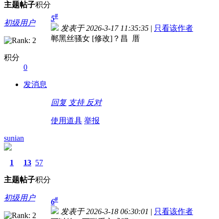
主题
帖子
积分
#
5
初级用户
发表于 2026-3-17 11:35:35
|
只看该作者
郸黑丝骚女 [修改]？昌 厝
积分
0
发消息
回复
支持
反对
使用道具
举报
sunian
1
13
57
主题
帖子
积分
初级用户
#
6
发表于 2026-3-18 06:30:01
|
只看该作者