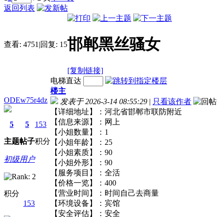
返回列表
邯郸黑丝骚女
查看:
4751
|
回复:
15
[复制链接]
电梯直达
楼主
ODEw75r4dz
发表于 2026-3-14 08:55:29
|
只看该作者
【详细地址】：河北省邯郸市联防附近
【信息来源】：网上
5
5
153
【小姐数量】：1
主题
帖子
积分
【小姐年龄】：25
【小姐素质】：90
初级用户
【小姐外形】：90
【服务项目】：全活
【价格一览】：400
【营业时间】：时间自己去商量
积分
153
【环境设备】：宾馆
【安全评估】：安全