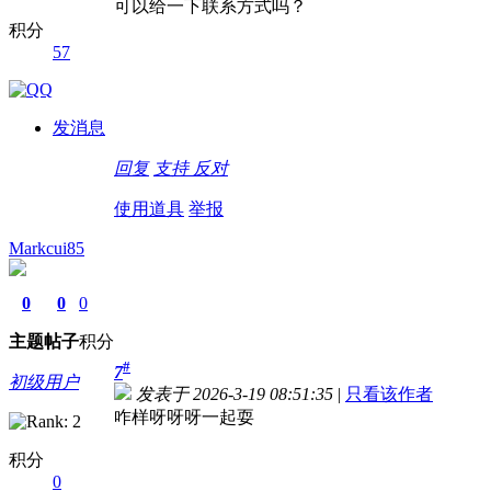
可以给一下联系方式吗？
积分
57
发消息
回复
支持
反对
使用道具
举报
Markcui85
0
0
0
主题
帖子
积分
#
7
初级用户
发表于 2026-3-19 08:51:35
|
只看该作者
咋样呀呀呀一起耍
积分
0