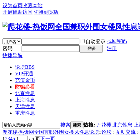
设为首页
收藏本站
开启辅助访问
切换到宽版
找回密码
自动登录
密码
注册
登录
快捷导航
论坛
BBS
VIP开通
充值金币
防骗必看
北京性息
上海性息
天津性息
重庆性息
搜索
热搜:
万花楼
北京性息
上
搜索
爬花楼-热饭网全国兼职外围女楼凤性息论坛
»
论坛
›
互动交流
›
1
2
3
4
5
/ 5 页
下一页