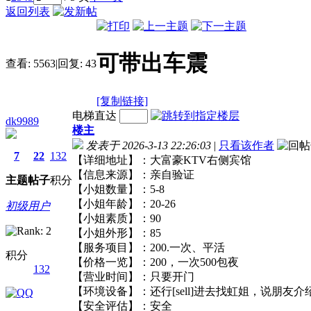
返回列表
可带出车震
查看:
5563
|
回复:
43
[复制链接]
电梯直达
dk9989
楼主
发表于 2026-3-13 22:26:03
|
只看该作者
7
22
132
【详细地址】：大富豪KTV右侧宾馆
【信息来源】：亲自验证
主题
帖子
积分
【小姐数量】：5-8
【小姐年龄】：20-26
初级用户
【小姐素质】：90
【小姐外形】：85
【服务项目】：200.一次、平活
积分
【价格一览】：200，一次500包夜
132
【营业时间】：只要开门
【环境设备】：还行[sell]进去找虹姐，说朋友介
【安全评估】：安全