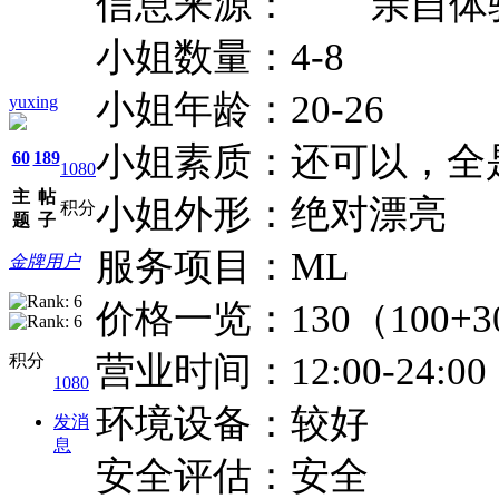
信息来源：
亲自体
小姐数量：4-8
小姐年龄：20-26
yuxing
小姐素质：还可以，全
60
189
1080
主
帖
小姐外形：绝对漂亮
积分
题
子
服务项目：ML
金牌用户
价格一览：130（100+3
营业时间：12:00-24:00
积分
1080
环境设备：较好
发消
息
安全评估：安全