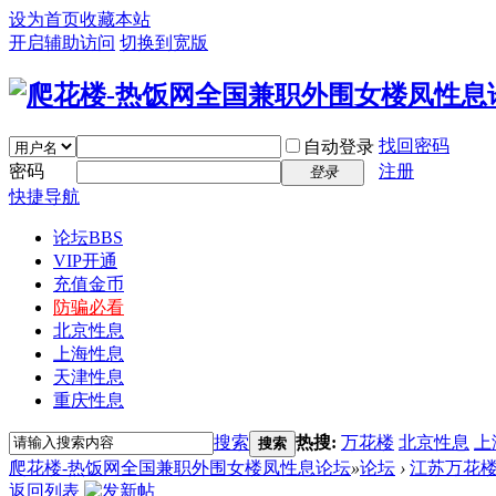
设为首页
收藏本站
开启辅助访问
切换到宽版
找回密码
自动登录
密码
注册
登录
快捷导航
论坛
BBS
VIP开通
充值金币
防骗必看
北京性息
上海性息
天津性息
重庆性息
搜索
热搜:
万花楼
北京性息
上
搜索
爬花楼-热饭网全国兼职外围女楼凤性息论坛
»
论坛
›
江苏万花
返回列表