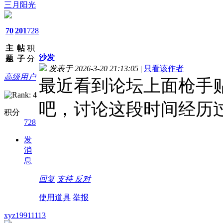
三月阳光
70
201
728
主
帖
积
沙发
题
子
分
发表于 2026-3-20 21:13:05
|
只看该作者
高级用户
最近看到论坛上面枪手
吧，讨论这段时间经历
积分
728
发
消
息
回复
支持
反对
使用道具
举报
xyz19911113