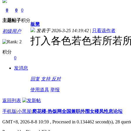
0
0
0
主题
帖子
积分
板凳
发表于 2026-3-25 14:19:42
|
只看该作者
初级用户
打入各色若色若所若
积分
0
发消息
回复
支持
反对
使用道具
举报
返回列表
手机版
|
小黑屋
|
爬花楼-热饭网全国兼职外围女楼凤性息论坛
GMT+8, 2026-8-8 10:59
, Processed in 0.134462 second(s), 28 querie