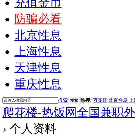
充值金币
防骗必看
北京性息
上海性息
天津性息
重庆性息
搜索
热搜:
万花楼
北京性息
上
搜索
爬花楼-热饭网全国兼职
›
个人资料