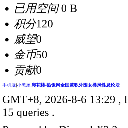
已用空间
0 B
积分
120
威望
0
金币
50
贡献
0
手机版
|
小黑屋
|
爬花楼-热饭网全国兼职外围女楼凤性息论坛
GMT+8, 2026-8-6 13:29
, 
15 queries .