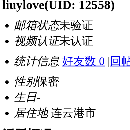
liuylove
(UID: 12558)
邮箱状态
未验证
视频认证
未认证
统计信息
好友数 0
|
回帖
性别
保密
生日
-
居住地
连云港市