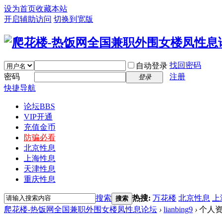
设为首页
收藏本站
开启辅助访问
切换到宽版
找回密码
自动登录
密码
注册
登录
快捷导航
论坛
BBS
VIP开通
充值金币
防骗必看
北京性息
上海性息
天津性息
重庆性息
搜索
热搜:
万花楼
北京性息
上
搜索
爬花楼-热饭网全国兼职外围女楼凤性息论坛
›
lianbing9
›
个人