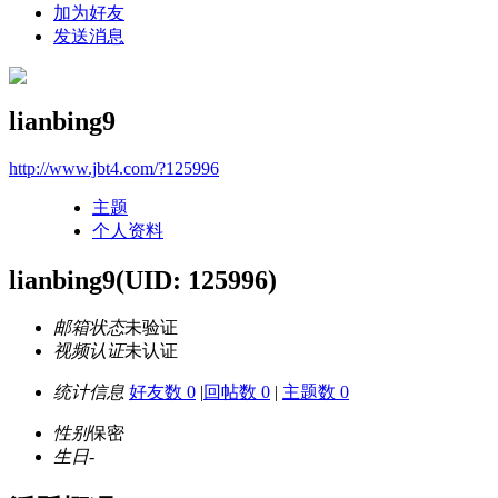
加为好友
发送消息
lianbing9
http://www.jbt4.com/?125996
主题
个人资料
lianbing9
(UID: 125996)
邮箱状态
未验证
视频认证
未认证
统计信息
好友数 0
|
回帖数 0
|
主题数 0
性别
保密
生日
-