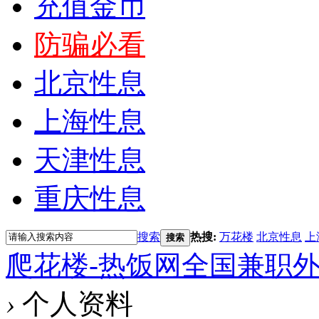
充值金币
防骗必看
北京性息
上海性息
天津性息
重庆性息
搜索
热搜:
万花楼
北京性息
上
搜索
爬花楼-热饭网全国兼职
›
个人资料