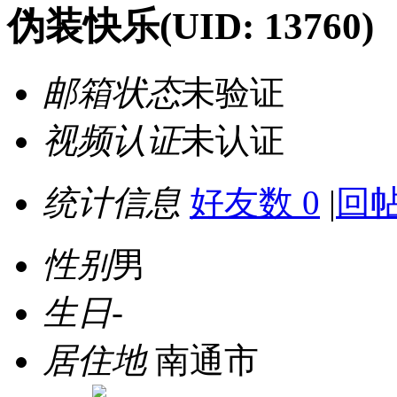
伪装快乐
(UID: 13760)
邮箱状态
未验证
视频认证
未认证
统计信息
好友数 0
|
回帖
性别
男
生日
-
居住地
南通市