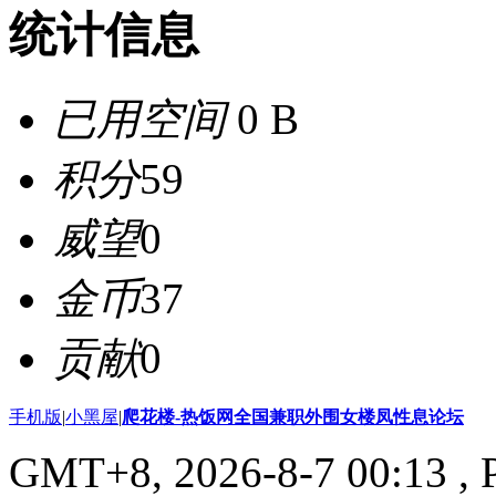
统计信息
已用空间
0 B
积分
59
威望
0
金币
37
贡献
0
手机版
|
小黑屋
|
爬花楼-热饭网全国兼职外围女楼凤性息论坛
GMT+8, 2026-8-7 00:13
, 