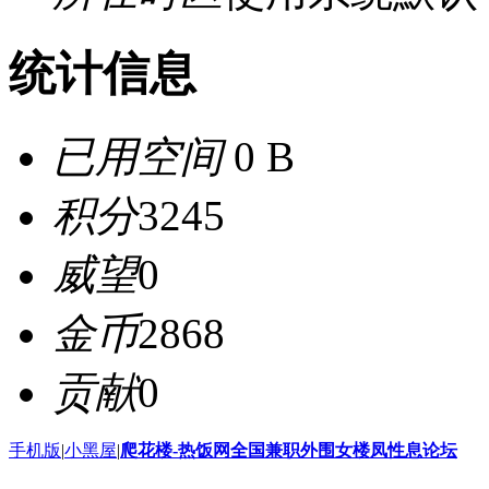
统计信息
已用空间
0 B
积分
3245
威望
0
金币
2868
贡献
0
手机版
|
小黑屋
|
爬花楼-热饭网全国兼职外围女楼凤性息论坛