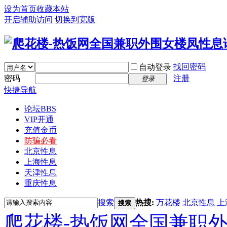
设为首页
收藏本站
开启辅助访问
切换到宽版
找回密码
自动登录
密码
注册
登录
快捷导航
论坛
BBS
VIP开通
充值金币
防骗必看
北京性息
上海性息
天津性息
重庆性息
搜索
热搜:
万花楼
北京性息
上
搜索
爬花楼-热饭网全国兼职