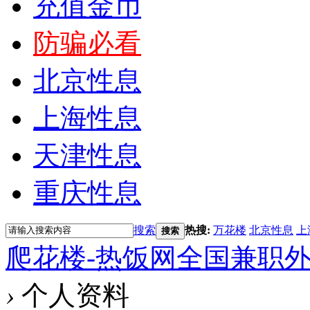
充值金币
防骗必看
北京性息
上海性息
天津性息
重庆性息
搜索
热搜:
万花楼
北京性息
上
搜索
爬花楼-热饭网全国兼职
›
个人资料