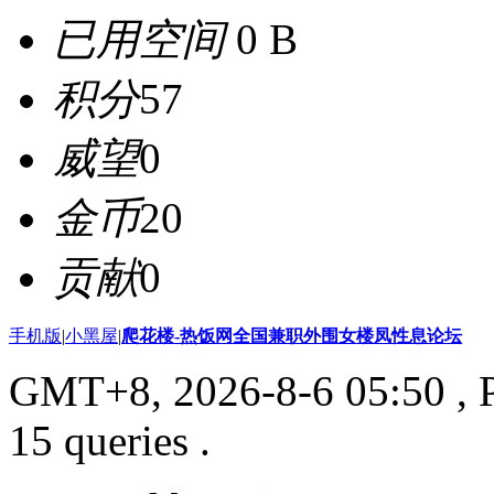
已用空间
0 B
积分
57
威望
0
金币
20
贡献
0
手机版
|
小黑屋
|
爬花楼-热饭网全国兼职外围女楼凤性息论坛
GMT+8, 2026-8-6 05:50
, 
15 queries .