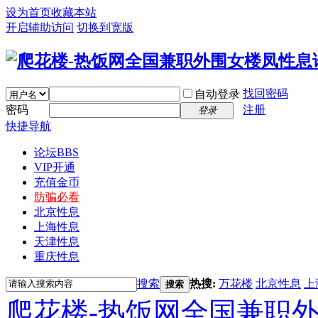
设为首页
收藏本站
开启辅助访问
切换到宽版
找回密码
自动登录
密码
注册
登录
快捷导航
论坛
BBS
VIP开通
充值金币
防骗必看
北京性息
上海性息
天津性息
重庆性息
搜索
热搜:
万花楼
北京性息
上
搜索
爬花楼-热饭网全国兼职