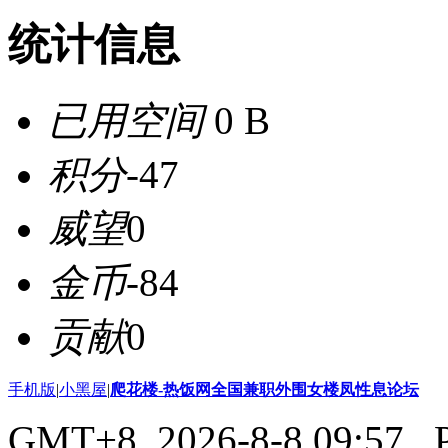
统计信息
已用空间
0 B
积分
-47
威望
0
金币
-84
贡献
0
手机版
|
小黑屋
|
爬花楼-热饭网全国兼职外围女楼凤性息论坛
GMT+8, 2026-8-8 09:57
, 