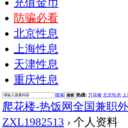
充值金币
防骗必看
北京性息
上海性息
天津性息
重庆性息
搜索
热搜:
万花楼
北京性息
上
搜索
爬花楼-热饭网全国兼职
ZXL1982513
›
个人资料