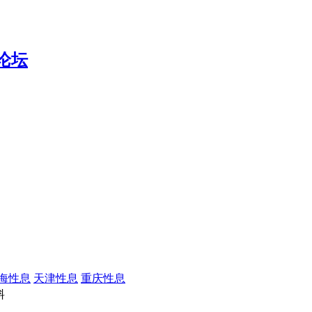
海性息
天津性息
重庆性息
料