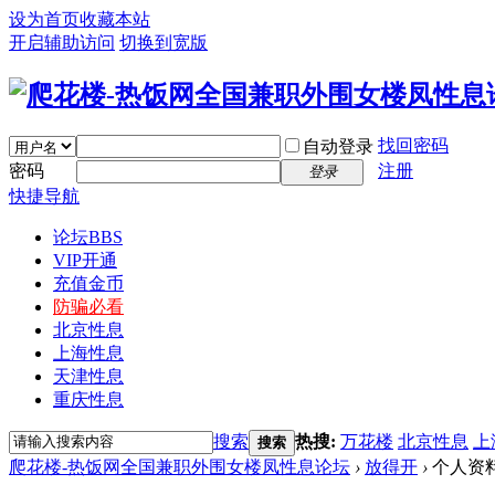
设为首页
收藏本站
开启辅助访问
切换到宽版
找回密码
自动登录
密码
注册
登录
快捷导航
论坛
BBS
VIP开通
充值金币
防骗必看
北京性息
上海性息
天津性息
重庆性息
搜索
热搜:
万花楼
北京性息
上
搜索
爬花楼-热饭网全国兼职外围女楼凤性息论坛
›
放得开
›
个人资