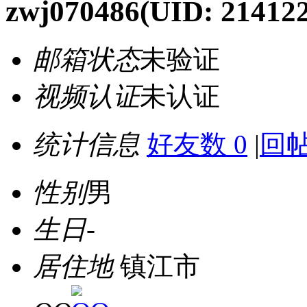
zwj070486
(UID: 214122
邮箱状态
未验证
视频认证
未认证
统计信息
好友数 0
|
回帖
性别
男
生日
-
居住地
镇江市