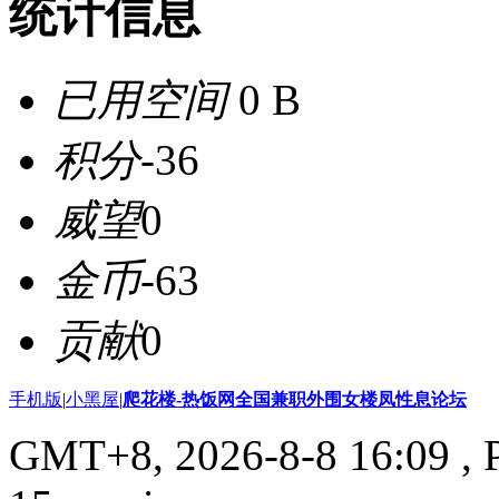
统计信息
已用空间
0 B
积分
-36
威望
0
金币
-63
贡献
0
手机版
|
小黑屋
|
爬花楼-热饭网全国兼职外围女楼凤性息论坛
GMT+8, 2026-8-8 16:09
, 