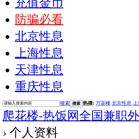
充值金币
防骗必看
北京性息
上海性息
天津性息
重庆性息
搜索
热搜:
万花楼
北京性息
上
搜索
爬花楼-热饭网全国兼职
›
个人资料