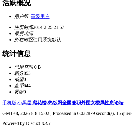
活跃概况
用户组
高级用户
注册时间
2014-2-25 21:57
最后访问
所在时区
使用系统默认
统计信息
已用空间
0 B
积分
853
威望
0
金币
644
贡献
0
手机版
|
小黑屋
|
爬花楼-热饭网全国兼职外围女楼凤性息论坛
GMT+8, 2026-8-8 15:02
, Processed in 0.032879 second(s), 15 querie
Powered by Discuz!
X3.3