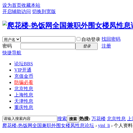
设为首页
收藏本站
开启辅助访问
切换到宽版
找回密码
自动登录
密码
注册
登录
快捷导航
论坛
BBS
VIP开通
充值金币
防骗必看
北京性息
上海性息
天津性息
重庆性息
搜索
热搜:
万花楼
北京性息
上
搜索
爬花楼-热饭网全国兼职外围女楼凤性息论坛
›
yinl_li
›
个人资料