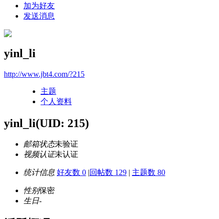
加为好友
发送消息
yinl_li
http://www.jbt4.com/?215
主题
个人资料
yinl_li
(UID: 215)
邮箱状态
未验证
视频认证
未认证
统计信息
好友数 0
|
回帖数 129
|
主题数 80
性别
保密
生日
-