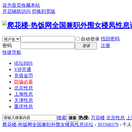
设为首页
收藏本站
开启辅助访问
切换到宽版
找回密码
自动登录
密码
注册
登录
快捷导航
论坛
BBS
VIP开通
充值金币
防骗必看
北京性息
上海性息
天津性息
重庆性息
搜索
热搜:
万花楼
北京性息
上
搜索
爬花楼-热饭网全国兼职外围女楼凤性息论坛
›
393568379
›
个人