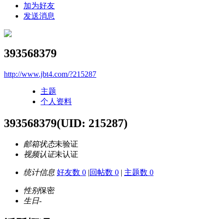
加为好友
发送消息
393568379
http://www.jbt4.com/?215287
主题
个人资料
393568379
(UID: 215287)
邮箱状态
未验证
视频认证
未认证
统计信息
好友数 0
|
回帖数 0
|
主题数 0
性别
保密
生日
-