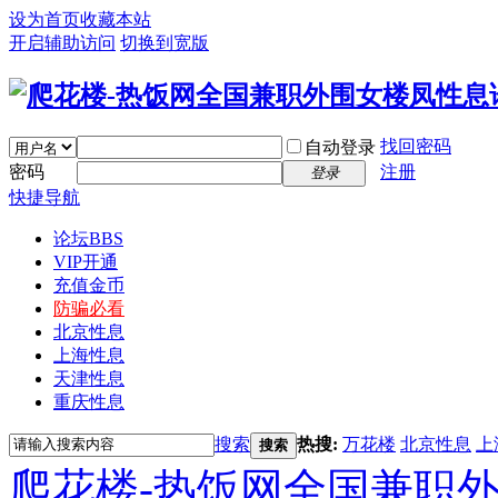
设为首页
收藏本站
开启辅助访问
切换到宽版
找回密码
自动登录
密码
注册
登录
快捷导航
论坛
BBS
VIP开通
充值金币
防骗必看
北京性息
上海性息
天津性息
重庆性息
搜索
热搜:
万花楼
北京性息
上
搜索
爬花楼-热饭网全国兼职