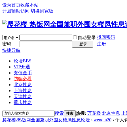
设为首页
收藏本站
开启辅助访问
切换到宽版
找回密码
自动登录
密码
注册
登录
快捷导航
论坛
BBS
VIP开通
充值金币
防骗必看
北京性息
上海性息
天津性息
重庆性息
搜索
热搜:
万花楼
北京性息
上
搜索
爬花楼-热饭网全国兼职外围女楼凤性息论坛
›
wenqin20
›
个人