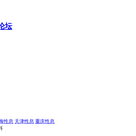
海性息
天津性息
重庆性息
料