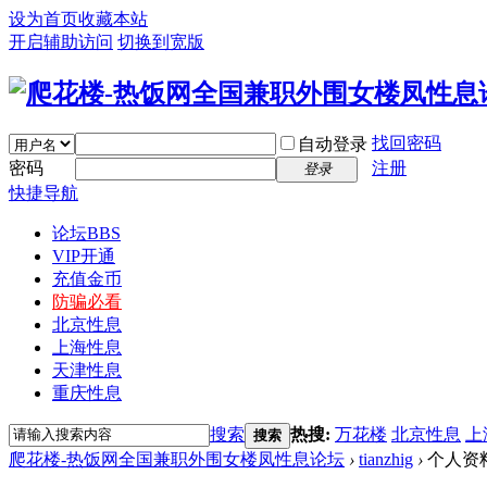
设为首页
收藏本站
开启辅助访问
切换到宽版
找回密码
自动登录
密码
注册
登录
快捷导航
论坛
BBS
VIP开通
充值金币
防骗必看
北京性息
上海性息
天津性息
重庆性息
搜索
热搜:
万花楼
北京性息
上
搜索
爬花楼-热饭网全国兼职外围女楼凤性息论坛
›
tianzhig
›
个人资