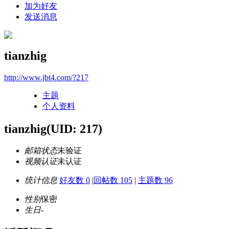
加为好友
发送消息
tianzhig
http://www.jbt4.com/?217
主题
个人资料
tianzhig
(UID: 217)
邮箱状态
未验证
视频认证
未认证
统计信息
好友数 0
|
回帖数 105
|
主题数 96
性别
保密
生日
-