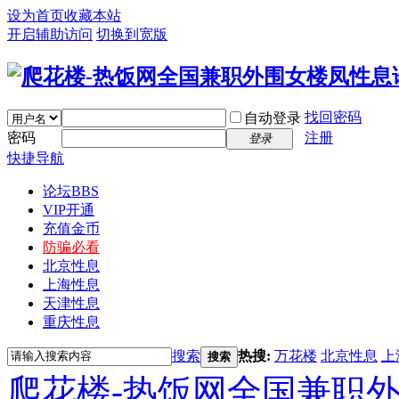
设为首页
收藏本站
开启辅助访问
切换到宽版
找回密码
自动登录
密码
注册
登录
快捷导航
论坛
BBS
VIP开通
充值金币
防骗必看
北京性息
上海性息
天津性息
重庆性息
搜索
热搜:
万花楼
北京性息
上
搜索
爬花楼-热饭网全国兼职