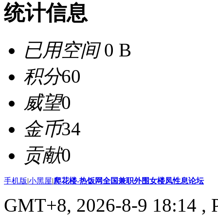
统计信息
已用空间
0 B
积分
60
威望
0
金币
34
贡献
0
手机版
|
小黑屋
|
爬花楼-热饭网全国兼职外围女楼凤性息论坛
GMT+8, 2026-8-9 18:14
, 