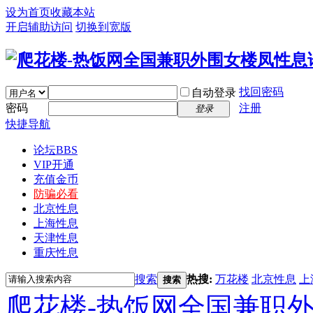
设为首页
收藏本站
开启辅助访问
切换到宽版
找回密码
自动登录
密码
注册
登录
快捷导航
论坛
BBS
VIP开通
充值金币
防骗必看
北京性息
上海性息
天津性息
重庆性息
搜索
热搜:
万花楼
北京性息
上
搜索
爬花楼-热饭网全国兼职