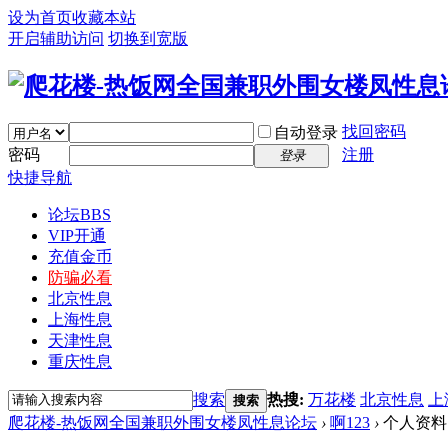
设为首页
收藏本站
开启辅助访问
切换到宽版
找回密码
自动登录
密码
注册
登录
快捷导航
论坛
BBS
VIP开通
充值金币
防骗必看
北京性息
上海性息
天津性息
重庆性息
搜索
热搜:
万花楼
北京性息
上
搜索
爬花楼-热饭网全国兼职外围女楼凤性息论坛
›
啊123
›
个人资料