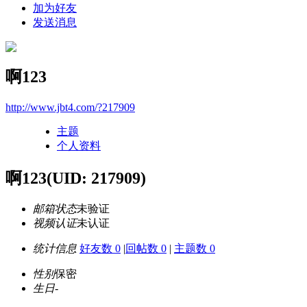
加为好友
发送消息
啊123
http://www.jbt4.com/?217909
主题
个人资料
啊123
(UID: 217909)
邮箱状态
未验证
视频认证
未认证
统计信息
好友数 0
|
回帖数 0
|
主题数 0
性别
保密
生日
-