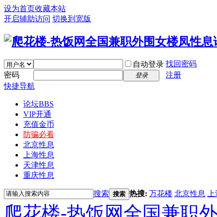
设为首页
收藏本站
开启辅助访问
切换到宽版
找回密码
自动登录
密码
注册
登录
快捷导航
论坛
BBS
VIP开通
充值金币
防骗必看
北京性息
上海性息
天津性息
重庆性息
搜索
热搜:
万花楼
北京性息
上
搜索
爬花楼-热饭网全国兼职