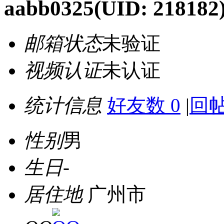
aabb0325
(UID: 218182
邮箱状态
未验证
视频认证
未认证
统计信息
好友数 0
|
回帖
性别
男
生日
-
居住地
广州市