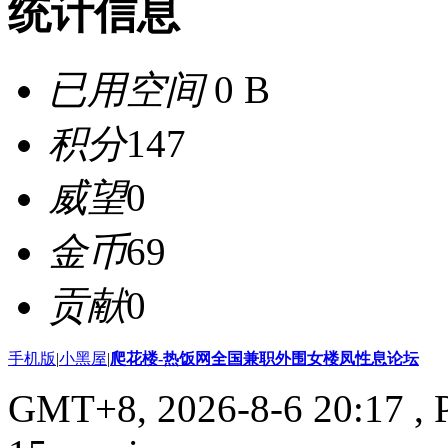
统计信息
已用空间
0 B
积分
147
威望
0
金币
69
贡献
0
手机版
|
小黑屋
|
爬花楼-热饭网全国兼职外围女楼凤性息论坛
GMT+8, 2026-8-6 20:17
, 