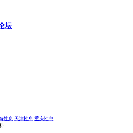
海性息
天津性息
重庆性息
料