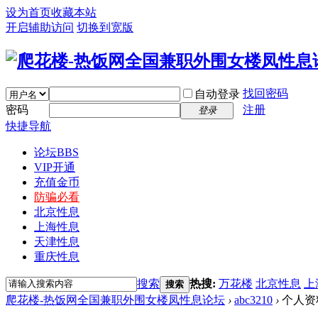
设为首页
收藏本站
开启辅助访问
切换到宽版
找回密码
自动登录
密码
注册
登录
快捷导航
论坛
BBS
VIP开通
充值金币
防骗必看
北京性息
上海性息
天津性息
重庆性息
搜索
热搜:
万花楼
北京性息
上
搜索
爬花楼-热饭网全国兼职外围女楼凤性息论坛
›
abc3210
›
个人资