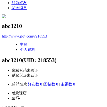
加为好友
发送消息
abc3210
http://www.jbt4.com/?218553
主题
个人资料
abc3210
(UID: 218553)
邮箱状态
未验证
视频认证
未认证
统计信息
好友数 0
|
回帖数 0
|
主题数 0
性别
保密
生日
-