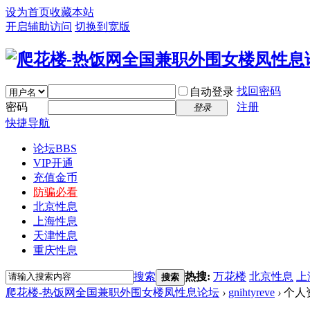
设为首页
收藏本站
开启辅助访问
切换到宽版
找回密码
自动登录
密码
注册
登录
快捷导航
论坛
BBS
VIP开通
充值金币
防骗必看
北京性息
上海性息
天津性息
重庆性息
搜索
热搜:
万花楼
北京性息
上
搜索
爬花楼-热饭网全国兼职外围女楼凤性息论坛
›
gnihtyreve
›
个人