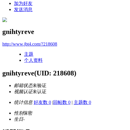
加为好友
发送消息
gnihtyreve
http://www.jbt4.com/?218608
主题
个人资料
gnihtyreve
(UID: 218608)
邮箱状态
未验证
视频认证
未认证
统计信息
好友数 0
|
回帖数 0
|
主题数 0
性别
保密
生日
-