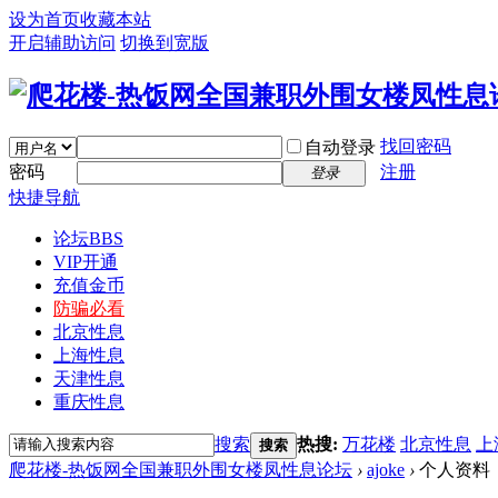
设为首页
收藏本站
开启辅助访问
切换到宽版
找回密码
自动登录
密码
注册
登录
快捷导航
论坛
BBS
VIP开通
充值金币
防骗必看
北京性息
上海性息
天津性息
重庆性息
搜索
热搜:
万花楼
北京性息
上
搜索
爬花楼-热饭网全国兼职外围女楼凤性息论坛
›
ajoke
›
个人资料