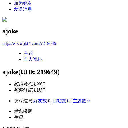
加为好友
发送消息
ajoke
http://www.jbt4.com/?219649
主题
个人资料
ajoke
(UID: 219649)
邮箱状态
未验证
视频认证
未认证
统计信息
好友数 0
|
回帖数 0
|
主题数 0
性别
保密
生日
-